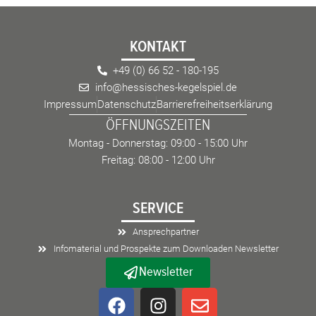
KONTAKT
+49 (0) 66 52 - 180-195
info@hessisches-kegelspiel.de
Impressum
Datenschutz
Barrierefreiheitserklärung
ÖFFNUNGSZEITEN
Montag - Donnerstag: 09:00 - 15:00 Uhr
Freitag: 08:00 - 12:00 Uhr
SERVICE
Ansprechpartner
Infomaterial und Prospekte zum Downloaden Newsletter
Newsletter
F
I
E
a
n
n