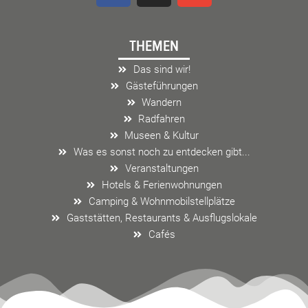
c
s
v
e
t
e
THEMEN
b
a
l
o
g
o
Das sind wir!
o
r
p
Gästeführungen
k
a
e
Wandern
m
Radfahren
Museen & Kultur
Was es sonst noch zu entdecken gibt...
Veranstaltungen
Hotels & Ferienwohnungen
Camping & Wohnmobilstellplätze
Gaststätten, Restaurants & Ausflugslokale
Cafés