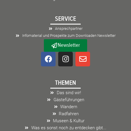
SERVICE
Ansprechpartner
Infomaterial und Prospekte zum Downloaden Newsletter
Newsletter
F
I
E
a
n
n
c
s
v
e
t
e
THEMEN
b
a
l
o
g
o
Das sind wir!
o
r
p
Gästeführungen
k
a
e
Wandern
m
Radfahren
Museen & Kultur
Was es sonst noch zu entdecken gibt...