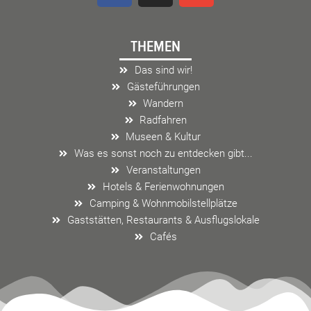
c
s
v
e
t
e
THEMEN
b
a
l
o
g
o
Das sind wir!
o
r
p
Gästeführungen
k
a
e
Wandern
m
Radfahren
Museen & Kultur
Was es sonst noch zu entdecken gibt...
Veranstaltungen
Hotels & Ferienwohnungen
Camping & Wohnmobilstellplätze
Gaststätten, Restaurants & Ausflugslokale
Cafés