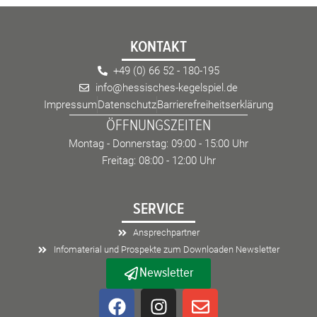
KONTAKT
+49 (0) 66 52 - 180-195
info@hessisches-kegelspiel.de
Impressum
Datenschutz
Barrierefreiheitserklärung
ÖFFNUNGSZEITEN
Montag - Donnerstag: 09:00 - 15:00 Uhr
Freitag: 08:00 - 12:00 Uhr
SERVICE
Ansprechpartner
Infomaterial und Prospekte zum Downloaden Newsletter
Newsletter
F
I
E
a
n
n