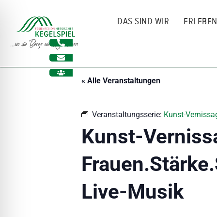
Zum
Inhalt
DAS SIND WIR
ERLEBE
springen
« Alle Veranstaltungen
Veranstaltungsserie:
Kunst-Vernissag
Kunst-Verniss
Frauen.Stärke.
ehinderungsmodus
Live-Musik