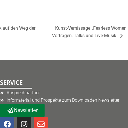
k auf den Weg der
Kunst-Vernissage „Fearless Women –
Vorträgen, Talks und Live-Musik
SERVICE
Ansprechpartner
Infomaterial und Prospekte zum Downloaden Newsletter
Newsletter
F
I
E
a
n
n