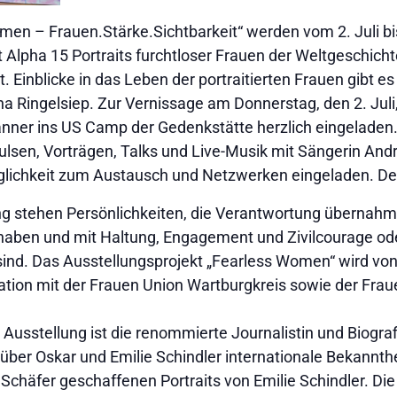
omen – Frauen.Stärke.Sichtbarkeit“ werden vom 2. Juli 
Alpha 15 Portraits furchtloser Frauen der Weltgeschichte
 Einblicke in das Leben der portraitierten Frauen gibt es 
ana Ringelsiep. Zur Vernissage am Donnerstag, den 2. Juli,
nner ins US Camp der Gedenkstätte herzlich eingeladen.
pulsen, Vorträgen, Talks und Live-Musik mit Sängerin An
lichkeit zum Austausch und Netzwerken eingeladen. Der Ein
ng stehen Persönlichkeiten, die Verantwortung übernahme
aben und mit Haltung, Engagement und Zivilcourage od
sind. Das Ausstellungsprojekt „Fearless Women“ wird von 
ation mit der Frauen Union Wartburgkreis sowie der Fra
Ausstellung ist die renommierte Journalistin und Biograf
 über Oskar und Emilie Schindler internationale Bekannthei
n Schäfer geschaffenen Portraits von Emilie Schindler. Die