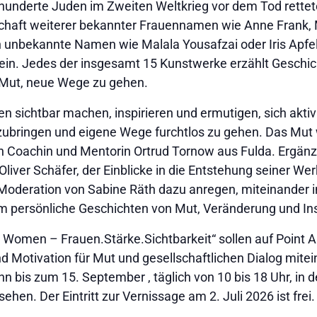
derte Juden im Zweiten Weltkrieg vor dem Tod rettete, 
schaft weiterer bekannter Frauennamen wie Anne Frank, 
 unbekannte Namen wie Malala Yousafzai oder Iris Apfel 
in. Jedes der insgesamt 15 Kunstwerke erzählt Geschic
Mut, neue Wege zu gehen.
 sichtbar machen, inspirieren und ermutigen, sich aktiv i
zubringen und eigene Wege furchtlos zu gehen. Das Mut 
n Coachin und Mentorin Ortrud Tornow aus Fulda. Ergänz
iver Schäfer, der Einblicke in die Entstehung seiner Werk
er Moderation von Sabine Räth dazu anregen, miteinande
persönliche Geschichten von Mut, Veränderung und Ins
s Women – Frauen.Stärke.Sichtbarkeit“ sollen auf Point A
 Motivation für Mut und gesellschaftlichen Dialog mite
n bis zum 15. September , täglich von 10 bis 18 Uhr, in 
hen. Der Eintritt zur Vernissage am 2. Juli 2026 ist frei.