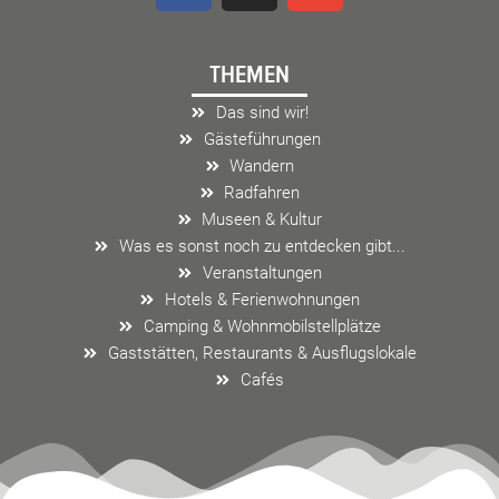
c
s
v
e
t
e
THEMEN
b
a
l
o
g
o
Das sind wir!
o
r
p
Gästeführungen
k
a
e
Wandern
m
Radfahren
Museen & Kultur
Was es sonst noch zu entdecken gibt...
Veranstaltungen
Hotels & Ferienwohnungen
Camping & Wohnmobilstellplätze
Gaststätten, Restaurants & Ausflugslokale
Cafés