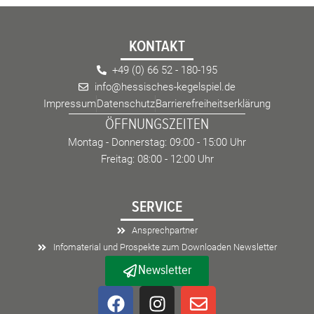
KONTAKT
+49 (0) 66 52 - 180-195
info@hessisches-kegelspiel.de
Impressum
Datenschutz
Barrierefreiheitserklärung
ÖFFNUNGSZEITEN
Montag - Donnerstag: 09:00 - 15:00 Uhr
Freitag: 08:00 - 12:00 Uhr
SERVICE
Ansprechpartner
Infomaterial und Prospekte zum Downloaden Newsletter
Newsletter
F
I
E
a
n
n