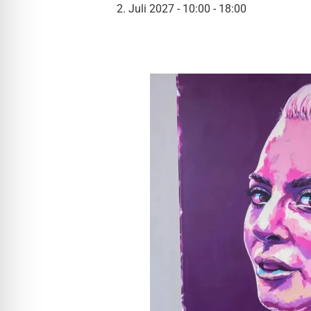
l für Anfallsicherheit
2. Juli 2027 - 10:00
-
18:00
-freundlicher Modus
dheitsmodus
psie-sicherer Modus