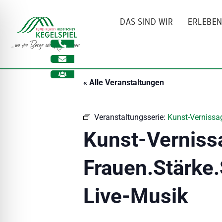
Zum
Inhalt
DAS SIND WIR
ERLEBE
springen
« Alle Veranstaltungen
Veranstaltungsserie:
Kunst-Vernissag
Kunst-Verniss
Frauen.Stärke.
ehinderungsmodus
Live-Musik