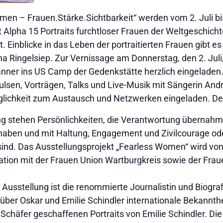
omen – Frauen.Stärke.Sichtbarkeit“ werden vom 2. Juli 
Alpha 15 Portraits furchtloser Frauen der Weltgeschichte
 Einblicke in das Leben der portraitierten Frauen gibt es 
ana Ringelsiep. Zur Vernissage am Donnerstag, den 2. Juli,
nner ins US Camp der Gedenkstätte herzlich eingeladen.
pulsen, Vorträgen, Talks und Live-Musik mit Sängerin An
lichkeit zum Austausch und Netzwerken eingeladen. Der Ein
ng stehen Persönlichkeiten, die Verantwortung übernahme
aben und mit Haltung, Engagement und Zivilcourage od
sind. Das Ausstellungsprojekt „Fearless Women“ wird von 
ation mit der Frauen Union Wartburgkreis sowie der Fra
Ausstellung ist die renommierte Journalistin und Biograf
 über Oskar und Emilie Schindler internationale Bekannthei
n Schäfer geschaffenen Portraits von Emilie Schindler. Die