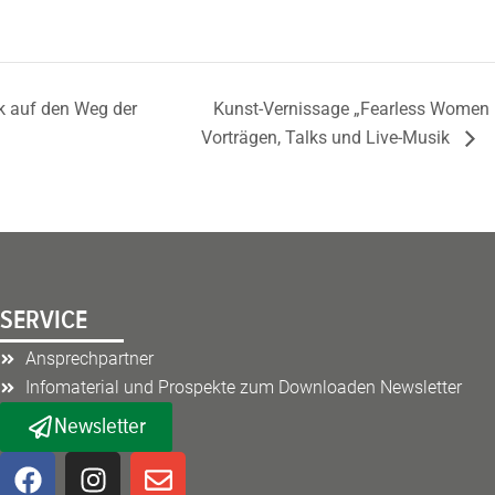
k auf den Weg der
Kunst-Vernissage „Fearless Women –
Vorträgen, Talks und Live-Musik
SERVICE
Ansprechpartner
Infomaterial und Prospekte zum Downloaden Newsletter
Newsletter
F
I
E
a
n
n