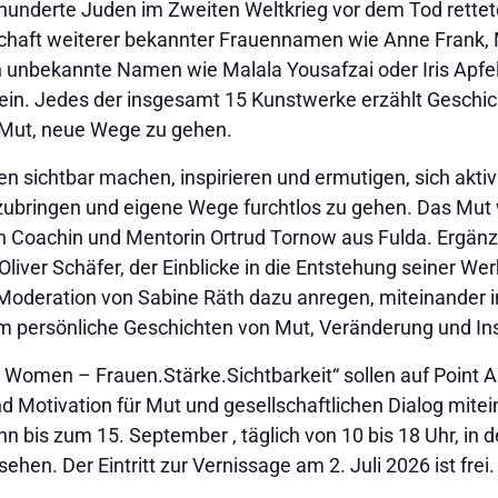
derte Juden im Zweiten Weltkrieg vor dem Tod rettete, 
schaft weiterer bekannter Frauennamen wie Anne Frank, 
 unbekannte Namen wie Malala Yousafzai oder Iris Apfel 
in. Jedes der insgesamt 15 Kunstwerke erzählt Geschic
Mut, neue Wege zu gehen.
 sichtbar machen, inspirieren und ermutigen, sich aktiv i
zubringen und eigene Wege furchtlos zu gehen. Das Mut 
n Coachin und Mentorin Ortrud Tornow aus Fulda. Ergänz
iver Schäfer, der Einblicke in die Entstehung seiner Werk
er Moderation von Sabine Räth dazu anregen, miteinande
persönliche Geschichten von Mut, Veränderung und Ins
s Women – Frauen.Stärke.Sichtbarkeit“ sollen auf Point A
 Motivation für Mut und gesellschaftlichen Dialog mite
n bis zum 15. September , täglich von 10 bis 18 Uhr, in 
hen. Der Eintritt zur Vernissage am 2. Juli 2026 ist frei.