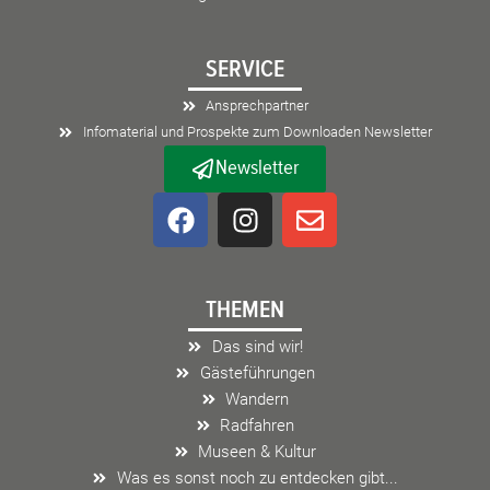
SERVICE
Ansprechpartner
Infomaterial und Prospekte zum Downloaden Newsletter
Newsletter
F
I
E
a
n
n
c
s
v
e
t
e
THEMEN
b
a
l
o
g
o
Das sind wir!
o
r
p
Gästeführungen
k
a
e
Wandern
m
Radfahren
Museen & Kultur
Was es sonst noch zu entdecken gibt...