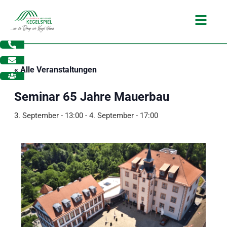
Zum
Main
Inhalt
Menu
springen
« Alle Veranstaltungen
Seminar 65 Jahre Mauerbau
3. September - 13:00
-
4. September - 17:00
dus