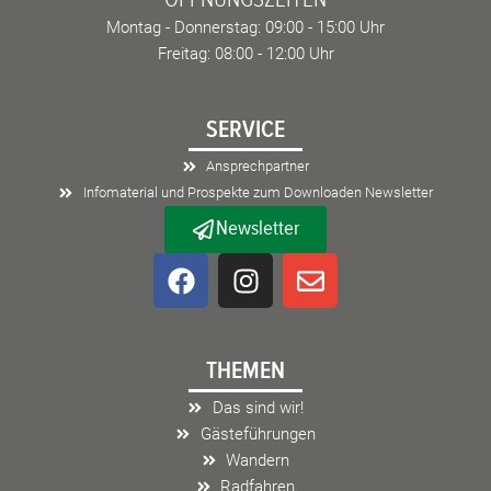
Montag - Donnerstag: 09:00 - 15:00 Uhr
Freitag: 08:00 - 12:00 Uhr
SERVICE
Ansprechpartner
Infomaterial und Prospekte zum Downloaden Newsletter
Newsletter
F
I
E
a
n
n
c
s
v
e
t
e
THEMEN
b
a
l
o
g
o
Das sind wir!
o
r
p
Gästeführungen
k
a
e
Wandern
m
Radfahren