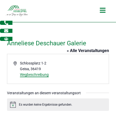
Zum
Main
Inhalt
Menu
springen
Anneliese Deschauer Galerie
« Alle Veranstaltungen
Adresse
Schlossplatz 1-2
Geisa
,
36419
Wegbeschreibung
Veranstaltungen an diesem veranstaltungsort
dus
Es wurden keine Ergebnisse gefunden.
Hinweis