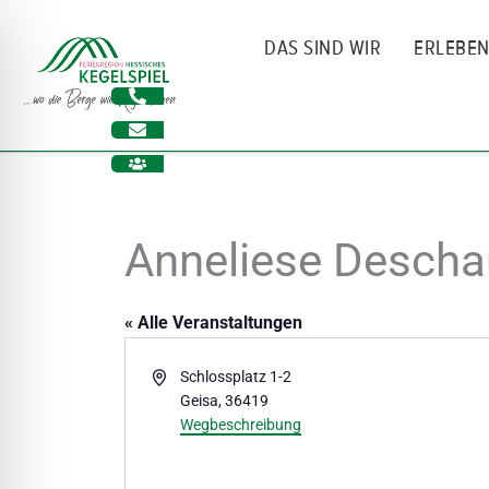
Zum
Inhalt
DAS SIND WIR
ERLEBE
springen
Anneliese Deschau
« Alle Veranstaltungen
Adresse
Schlossplatz 1-2
Geisa
,
36419
ehinderungsmodus
Wegbeschreibung