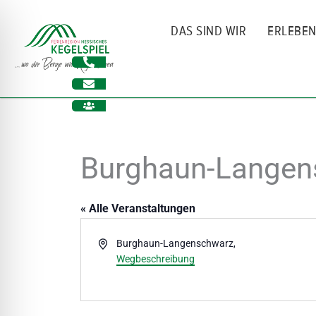
Zum
Inhalt
DAS SIND WIR
ERLEBE
springen
Burghaun-Langen
« Alle Veranstaltungen
Adresse
Burghaun-Langenschwarz
,
Wegbeschreibung
ehinderungsmodus