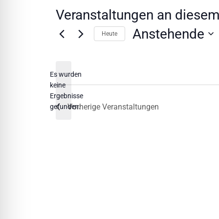
l für Anfallsicherheit
Veranstaltungen an diesem
Anstehende
Heute
-freundlicher Modus
Datum
wählen.
Es wurden
dheitsmodus
keine
Hinweis
Ergebnisse
Vorherige
Veranstaltungen
gefunden.
psie-sicherer Modus