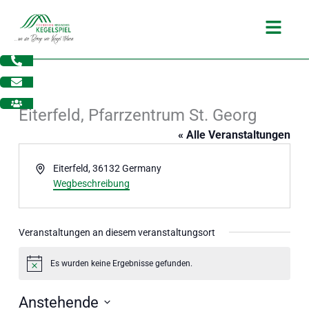
Zum
Main
Inhalt
Menu
springen
Eiterfeld, Pfarrzentrum St. Georg
« Alle Veranstaltungen
Adresse
Eiterfeld
,
36132
Germany
Wegbeschreibung
Veranstaltungen an diesem veranstaltungsort
Es wurden keine Ergebnisse gefunden.
Hinweis
dus
Anstehende