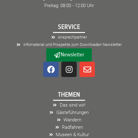
Freitag: 08:00 - 12:00 Uhr
SERVICE
Ansprechpartner
Infomaterial und Prospekte zum Downloaden Newsletter
Newsletter
F
I
E
a
n
n
c
s
v
e
t
e
THEMEN
b
a
l
o
g
o
Das sind wir!
o
r
p
Gästeführungen
k
a
e
Wandern
m
Radfahren
Museen & Kultur