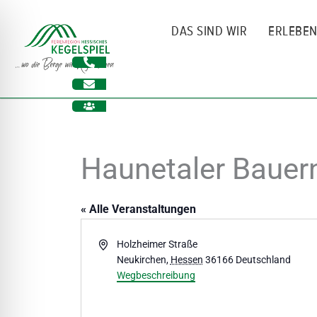
Zum
Inhalt
DAS SIND WIR
ERLEBE
springen
Haunetaler Bauer
« Alle Veranstaltungen
Adresse
Holzheimer Straße
Neukirchen
,
Hessen
36166
Deutschland
ehinderungsmodus
Wegbeschreibung