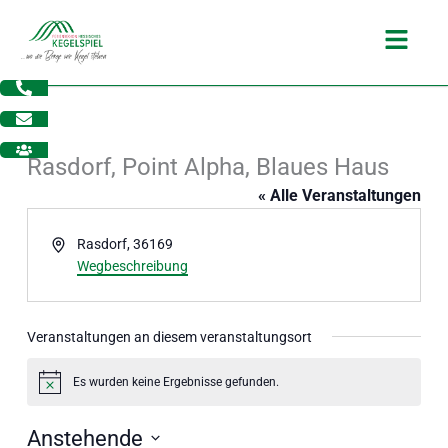
Zum
Main
Inhalt
Menu
springen
Rasdorf, Point Alpha, Blaues Haus
« Alle Veranstaltungen
Adresse
Rasdorf
,
36169
Wegbeschreibung
Veranstaltungen an diesem veranstaltungsort
Es wurden keine Ergebnisse gefunden.
Hinweis
dus
Anstehende