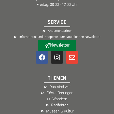
Freitag: 08:00 - 12:00 Uhr
SERVICE
Ansprechpartner
Infomaterial und Prospekte zum Downloaden Newsletter
Newsletter
F
I
E
a
n
n
c
s
v
e
t
e
THEMEN
b
a
l
o
g
o
Das sind wir!
o
r
p
Gästeführungen
k
a
e
Wandern
m
Radfahren
Museen & Kultur