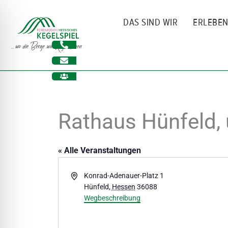
Zum
Inhalt
DAS SIND WIR
ERLEBE
springen
Rathaus Hünfeld, 
« Alle Veranstaltungen
Adresse
Konrad-Adenauer-Platz 1
Hünfeld
,
Hessen
36088
ehinderungsmodus
Wegbeschreibung