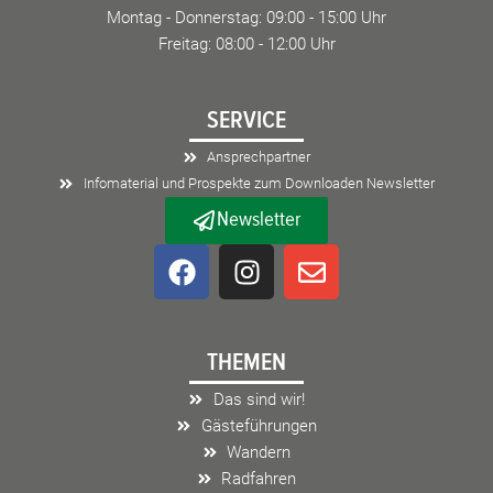
Montag - Donnerstag: 09:00 - 15:00 Uhr
Freitag: 08:00 - 12:00 Uhr
SERVICE
Ansprechpartner
Infomaterial und Prospekte zum Downloaden Newsletter
Newsletter
F
I
E
a
n
n
c
s
v
e
t
e
THEMEN
b
a
l
o
g
o
Das sind wir!
o
r
p
Gästeführungen
k
a
e
Wandern
m
Radfahren