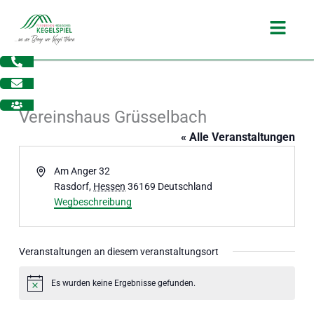
Zum
Main
Inhalt
Menu
springen
Vereinshaus Grüsselbach
« Alle Veranstaltungen
Adresse
Am Anger 32
Rasdorf
,
Hessen
36169
Deutschland
Wegbeschreibung
Veranstaltungen an diesem veranstaltungsort
dus
Es wurden keine Ergebnisse gefunden.
Hinweis