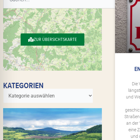
ZUR ÜBERSICHTSKARTE
EN
KATEGORIEN
Die 
längs
und We
geschic
Straßen
an der
eine Z
und 