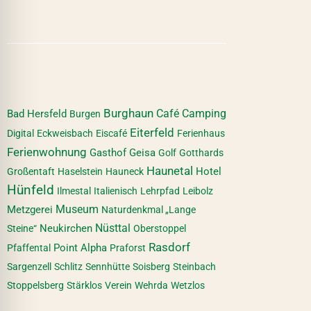
Burghaun
Café
Camping
Bad Hersfeld
Burgen
Eiterfeld
Digital
Eckweisbach
Eiscafé
Ferienhaus
Ferienwohnung
Gasthof
Geisa
Golf
Gotthards
Haunetal
Hotel
Großentaft
Haselstein
Hauneck
Hünfeld
Ilmestal
Italienisch
Lehrpfad
Leibolz
Museum
Metzgerei
Naturdenkmal „Lange
Nüsttal
Neukirchen
Steine“
Oberstoppel
Rasdorf
Point Alpha
Pfaffental
Praforst
Sargenzell
Schlitz
Sennhütte
Soisberg
Steinbach
Stoppelsberg
Stärklos
Verein
Wehrda
Wetzlos