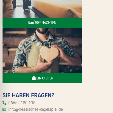
ÜBERNACHTEN
EINKAUFEN
SIE HABEN FRAGEN?
06652 180 195
info@hessisches-kegelspiel.de