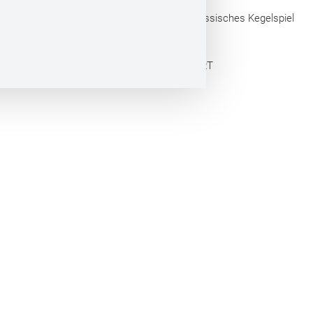
Touristische Arbeitsgemeinschaft Hessisches Kegelspiel
e.V.
Webdesign by CONVERT