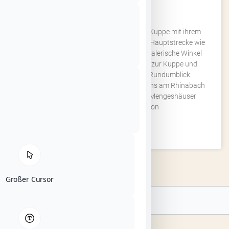
KUPPENPFAD
Der höchste Punkt, die Mengeshäuser Kuppe mit ihrem
Aussichtsturm gibt ihm den Namen. Die Hauptstrecke wie
auch die Kurtvariante führt Sie durch malerische Winkel
mit beeindruckenden Fernblick hinauf zur Kuppe und
belohnt die Mühen mit einem tollen Rundumblick.
Wegbeschreibung: Der Rundweg führt uns am Rhinabach
entlang nach Kruspis und hinauf zur Mengeshäuser
Kuppe (Aussichtsturm). Von
WEITERLESEN »
Großer Cursor
Suche