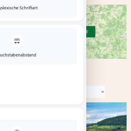
slexische Schriftart
ZUR ÜBERSICHTSKARTE
uchstabenabstand
KATEGORIEN