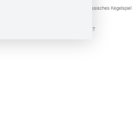
Touristische Arbeitsgemeinschaft Hessisches Kegelspiel
e.V.
Webdesign by CONVERT