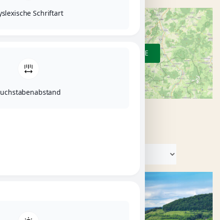
slexische Schriftart
ZUR ÜBERSICHTSKARTE
uchstabenabstand
KATEGORIEN