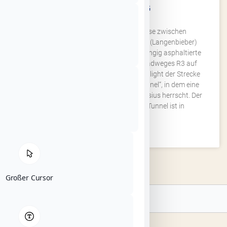
MILSEBURG-RADWEG
Auf der ehemaligen Rhönbahntrasse zwischen
Petersberg-Götzenhof über Hofbieber (Langenbieber)
nach Hilders erstreckt sich der durchgängig asphaltierte
Radweg als Teil des Hessischen Fernradweges R3 auf
einer Länge von 27 Kilometern. Ein Highlight der Strecke
ist der 1.172 Meter lange „Milseburgtunnel“, in dem eine
Durchschnittstemperatur von 8–10°Celsius herrscht. Der
aus dem Jahre 1889 stammende Tunnel ist in
WEITERLESEN »
Großer Cursor
Suche