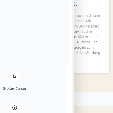
EXTRATOUR KEGELSPIEL
Aussichtsreiche Flurpassagen wechseln sich bei diesem
Rundweg mit schönen Laubewäldern ab. Mit
Wallfahrtskapelle und Kreuzweg auf dem Gehilfersberg
besitzt die Tour neben dem Naturaspekt auch ein
kulturelles Ziel. Die Extratour beginnt am 553 m hohen
Stallberg. Er gehört neben dem Appels-, Rückers- und
Kleinberg sowie weiteren sechs Bergkegeln zum
sogenannten „Hessischen Kegelspiel“. Auf dem Stallberg
WEITERLESEN »
Großer Cursor
Suche