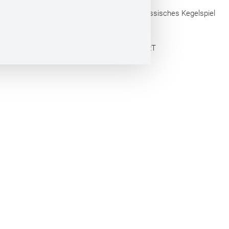
Touristische Arbeitsgemeinschaft Hessisches Kegelspiel
e.V.
Webdesign by CONVERT