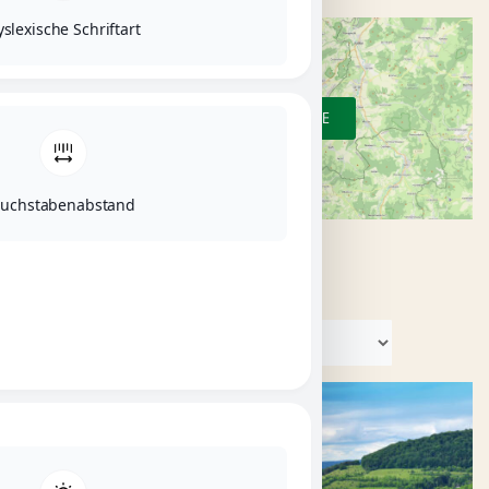
slexische Schriftart
ZUR ÜBERSICHTSKARTE
uchstabenabstand
KATEGORIEN