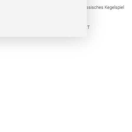
Touristische Arbeitsgemeinschaft Hessisches Kegelspiel
e.V.
Webdesign by CONVERT