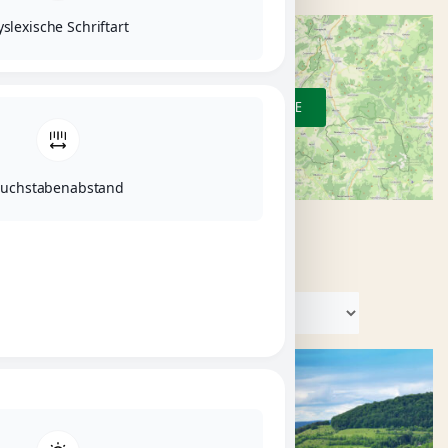
slexische Schriftart
ZUR ÜBERSICHTSKARTE
uchstabenabstand
KATEGORIEN