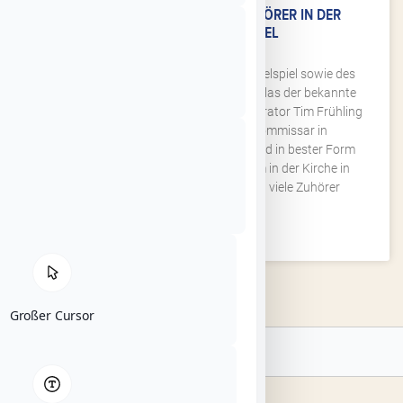
TIM FRÜHLING BEGEISTERTE ZUHÖRER IN DER
KIRCHE IN OBERSTOPPEL
Auf Einladung der TAG Hessisches Kegelspiel sowie des
Heimat- und Verkehrsvereins Haunetal las der bekannte
Autor sowie Hörfunk- und Fernsehmoderator Tim Frühling
aus seinem aktuellen Krimi „Der Kommissar in
Wanderschuhen“ vor. Mit viel Humor und in bester Form
begeisterte Tim Frühling das Publikum in der Kirche in
Oberstoppel. In der Pause ließen sich viele Zuhörer
WEITERLESEN »
Großer Cursor
Suche