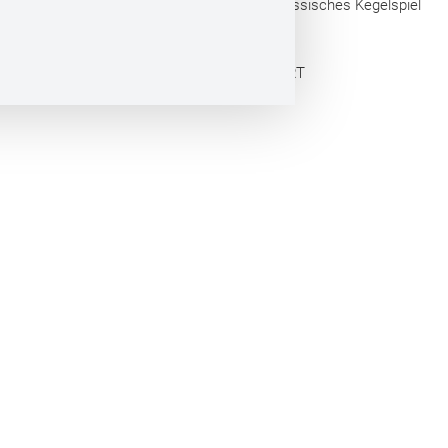
Touristische Arbeitsgemeinschaft Hessisches Kegelspiel
e.V.
Webdesign by CONVERT