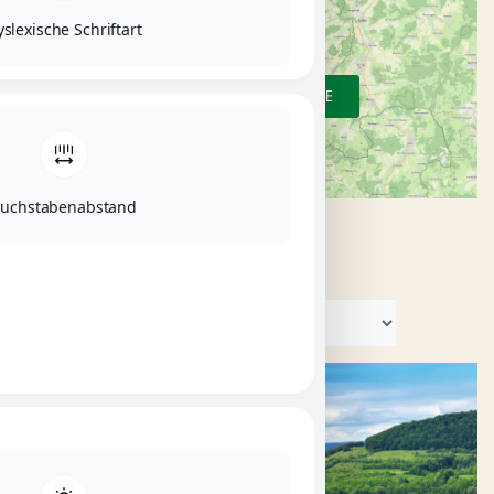
slexische Schriftart
ZUR ÜBERSICHTSKARTE
uchstabenabstand
KATEGORIEN